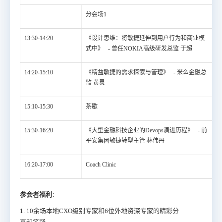
分会场1
13:30-14:20
《设计思维：将敏捷延伸到用户行为和商业模
式中》 - 曾任NOKIA高级研发总监 于超
14:20-15:10
《精益敏捷的需求探索与管理》 - 米么金融总
监 黄灵
15:10-15:30
茶歇
15:30-16:20
《大型金融科技企业的Devops演进历程》 - 前
平安集团敏捷转型主管 林伟丹
16:20-17:00
Coach Clinic
参会者福利
：
1. 10余场本地CXO级别专家和6位外地资深专家的精彩分