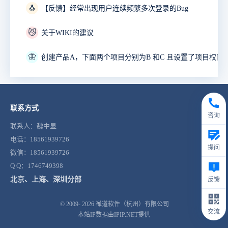
🐧
【反馈】经常出现用户连续频繁多次登录的Bug
😼
关于WIKI的建议
🦋
联系方式
咨询
联系人：魏中显
电话：18561939726
提问
微信：18561939726
Q Q：1746749398
北京、上海、深圳分部
反馈
© 2009- 2026
禅道软件（杭州）有限公司
交流
本站IP数据由IPIP.NET提供