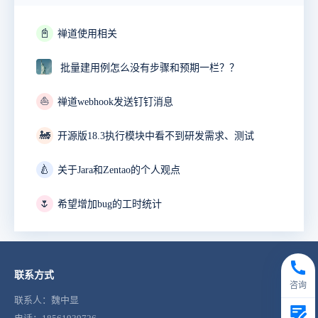
📓
禅道使用相关
批量建用例怎么没有步骤和预期一栏？？
⛵
禅道webhook发送钉钉消息
🚂
开源版18.3执行模块中看不到研发需求、测试
🍐
关于Jara和Zentao的个人观点
🌷
希望增加bug的工时统计
联系方式
咨询
联系人：魏中显