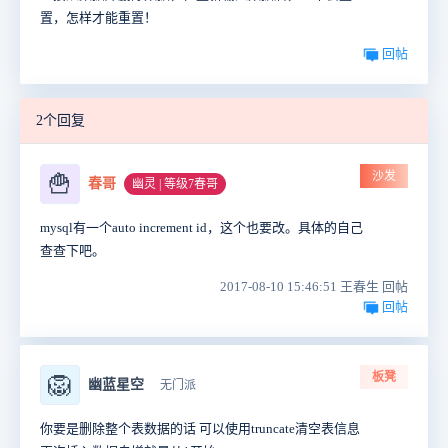
置，怎样才能重置！
回帖
2个回复
沙发
🍟
春哥
幽灵 | 等级7春哥
mysql有一个auto increment id，这个也要改。具体的自己
查查下吧。
2017-08-10 15:46:51 王春生 回帖
回帖
板凳
🦁
幽蓝星空
无门派
你要是删除整个表数据的话 可以使用truncate清空表信息