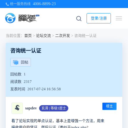
4006-8899-23
统一服务热线
登录/注册
当前位置：
首页
>
论坛交流
>
二次开发
>
咨询统一认证
咨询统一认证
回帖
回帖数
1
阅读数
2317
发表时间
2017-07-24 16:56:58
楼主
🐏
sapdev
玄清 | 等级1居士
看了论坛实现的单点认证，基本上是增强一个方法，用来
接收用户的凭证，然后认证（类似于index.php?