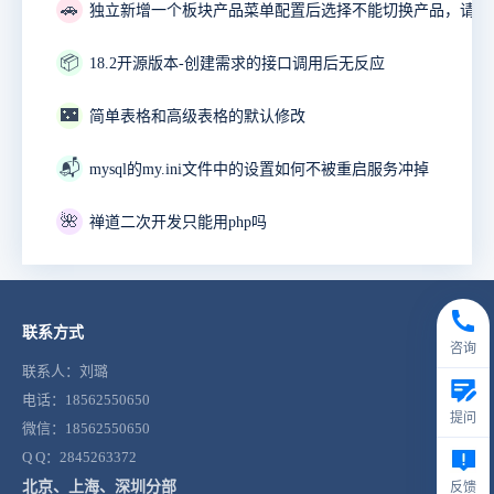
🚗
📦
18.2开源版本-创建需求的接口调用后无反应
🌃
简单表格和高级表格的默认修改
📬
mysql的my.ini文件中的设置如何不被重启服务冲掉
🌺
禅道二次开发只能用php吗
联系方式
咨询
联系人：刘璐
电话：18562550650
提问
微信：18562550650
Q Q：2845263372
北京、上海、深圳分部
反馈