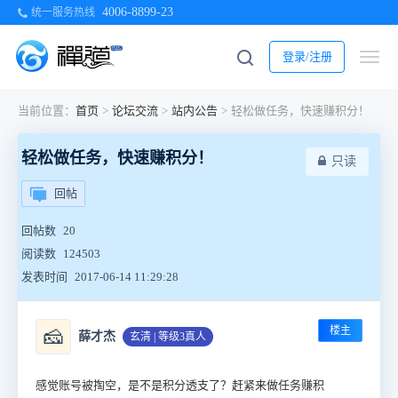
4006-8899-23
统一服务热线
登录/注册
当前位置：
首页
>
论坛交流
>
站内公告
>
轻松做任务，快速赚积分！
轻松做任务，快速赚积分！
只读
回帖
回帖数
20
阅读数
124503
发表时间
2017-06-14 11:29:28
楼主
🧀
薛才杰
玄清 | 等级3真人
感觉账号被掏空，是不是积分透支了？赶紧来做任务赚积