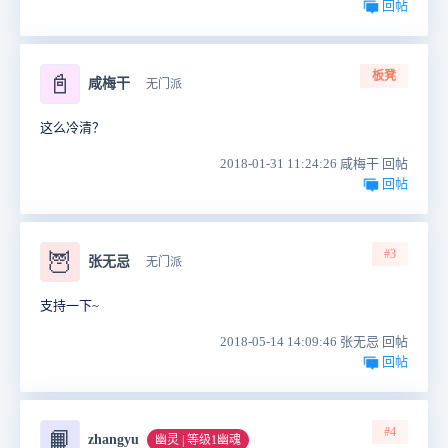
回帖
板凳
📓
咸梅干
无门派
这么冷清？
2018-01-31 11:24:26 咸梅干 回帖
回帖
#3
🦉
张无忌
无门派
支持一下~
2018-05-14 14:09:46 张无忌 回帖
回帖
#4
📙
zhangyu
幽灵 | 等级1幽魂