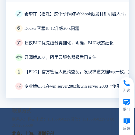
🍖
🍿
Docker容器18.12升级20.x问题
🌌
建议BUG优先级分类细化，明确，BUG状态细化
🐟
开源版20.0 ，阿里云服务器报后门文件
🍦
🌙
咨询
提问
联系方式
联系人：杨苗
电话：13165050229
微信：13165050229
Q Q：
2692096539
反馈
北京、上海、深圳分部