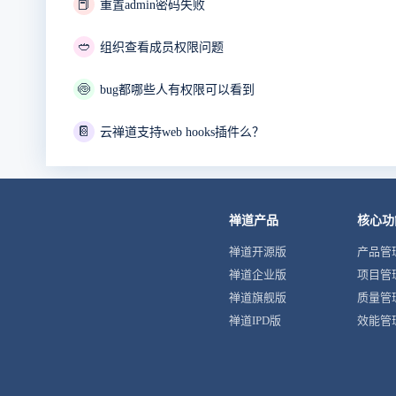
📕
重置admin密码失败
🥙
组织查看成员权限问题
🍥
bug都哪些人有权限可以看到
📔
云禅道支持web hooks插件么？
禅道产品
核心功
禅道开源版
产品管
禅道企业版
项目管
禅道旗舰版
质量管
禅道IPD版
效能管