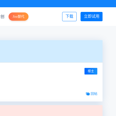
下载
立即试用
信创
Jira替代
登录/注册
楼主
回帖