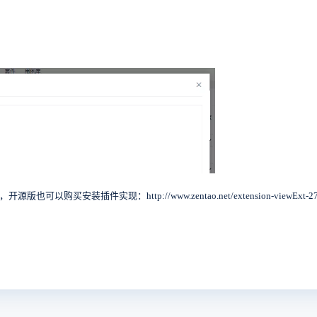
买安装插件实现：http://www.zentao.net/extension-viewExt-27.