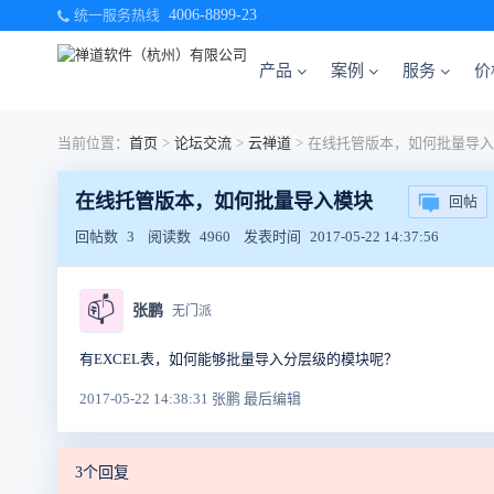
统一服务热线
4006-8899-23
产品
案例
服务
价
当前位置：
首页
>
论坛交流
>
云禅道
>
在线托管版本，如何批量导入
在线托管版本，如何批量导入模块
回帖
回帖数
3
阅读数
4960
发表时间
2017-05-22 14:37:56
📫
张鹏
无门派
有EXCEL表，如何能够批量导入分层级的模块呢？
2017-05-22 14:38:31 张鹏 最后编辑
3个回复