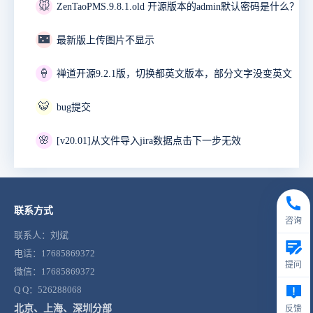
🐭
ZenTaoPMS.9.8.1.old 开源版本的admin默认密码是什么？
🌃
最新版上传图片不显示
🍦
禅道开源9.2.1版，切换都英文版本，部分文字没变英文
🐯
bug提交
🌸
[v20.01]从文件导入jira数据点击下一步无效
联系方式
咨询
联系人：刘斌
电话：17685869372
提问
微信：17685869372
Q Q：526288068
北京、上海、深圳分部
反馈