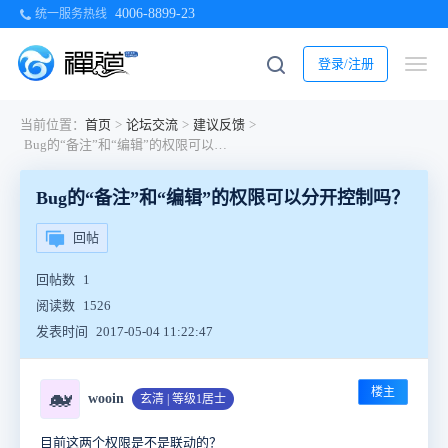
4006-8899-23
统一服务热线
登录/注册
当前位置：
首页
>
论坛交流
>
建议反馈
>
Bug的“备注”和“编辑”的权限可以分开控制吗？
Bug的“备注”和“编辑”的权限可以分开控制吗？
回帖
回帖数
1
阅读数
1526
发表时间
2017-05-04 11:22:47
楼主
🐋
wooin
玄清 | 等级1居士
目前这两个权限
是不是
联动的？