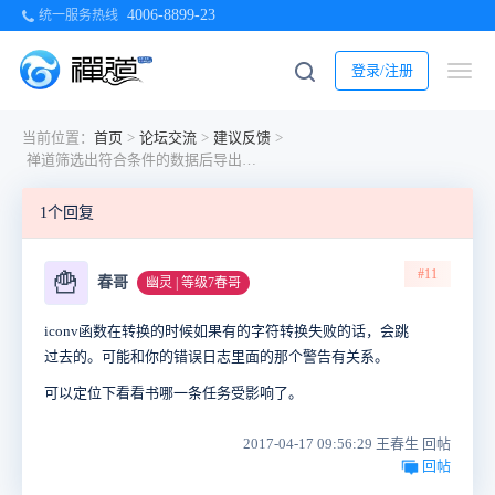
4006-8899-23
统一服务热线
登录/注册
当前位置：
首页
>
论坛交流
>
建议反馈
>
禅道筛选出符合条件的数据后导出为GBK-CVS格式，数据总数不对，只有24条
1个回复
#11
🍟
春哥
幽灵 | 等级7春哥
iconv函数在转换的时候如果有的字符转换失败的话，会跳
过去的。可能和你的错误日志里面的那个警告有关系。
可以定位下看看书哪一条任务受影响了。
2017-04-17 09:56:29 王春生 回帖
回帖