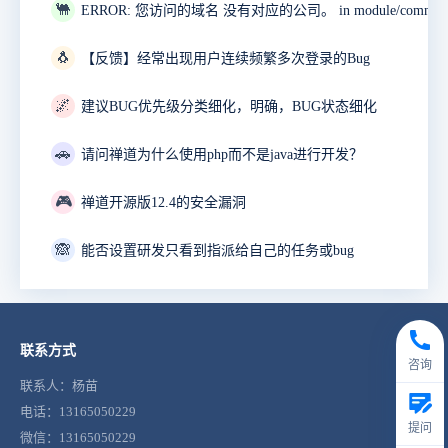
🐫
🐧
【反馈】经常出现用户连续频繁多次登录的Bug
🌌
建议BUG优先级分类细化，明确，BUG状态细化
🚗
请问禅道为什么使用php而不是java进行开发？
🎮
禅道开源版12.4的安全漏洞
🙈
能否设置研发只看到指派给自己的任务或bug
联系方式
咨询
联系人：杨苗
电话：13165050229
提问
微信：13165050229