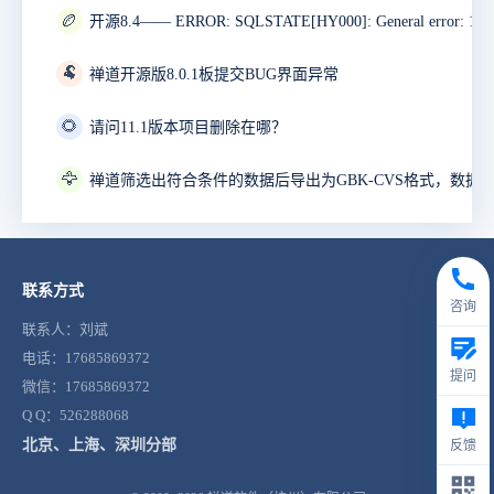
🏉
🐏
禅道开源版8.0.1板提交BUG界面异常
🌻
请问11.1版本项目删除在哪？
🦅
联系方式
咨询
联系人：刘斌
电话：17685869372
提问
微信：17685869372
Q Q：526288068
北京、上海、深圳分部
反馈