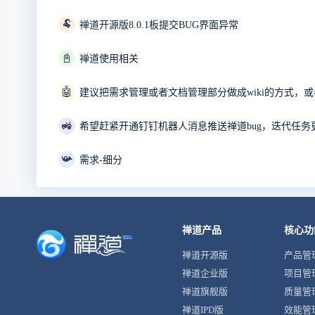
🐏
禅道开源版8.0.1板提交BUG界面异常
📓
禅道使用相关
🤖
建议把需求管理或者文档管理部分做成wiki的方式，或者
🚜
希望赶紧开通钉钉机器人消息推送禅道bug，迭代任务
📯
需求-细分
禅道产品
核心功
禅道开源版
产品管
禅道企业版
项目管
禅道旗舰版
质量管
禅道IPD版
效能管