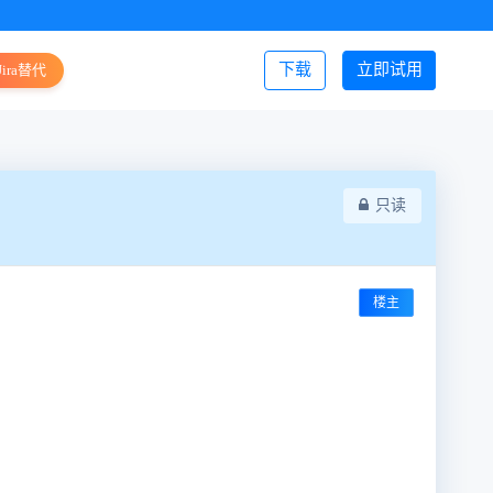
下载
立即试用
Jira替代
登录/注册
只读
楼主