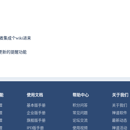
集成个wiki进来
更新的提醒功能
能
使用文档
帮助中心
关于我们
理
基本版手册
积分问答
关于我们
理
企业版手册
常见问题
禅道软件
理
旗舰版手册
论坛交流
最新动态
理
IPD版手册
使用视频
禅道活动