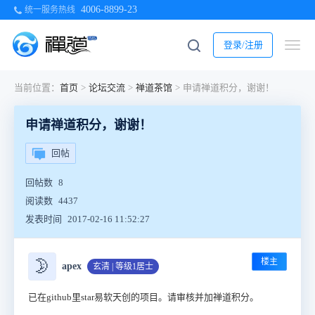
4006-8899-23
统一服务热线
登录/注册
当前位置：
首页
>
论坛交流
>
禅道茶馆
>
申请禅道积分，谢谢！
申请禅道积分，谢谢！
回帖
回帖数
8
阅读数
4437
发表时间
2017-02-16 11:52:27
楼主
🌛
apex
玄清 | 等级1居士
已在github里star易软天创的项目。请审核并加禅道积分。