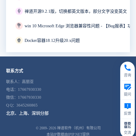
🍦
禅道开源9.2.1版，切换都英文版本，部分文字没变英文
💐
🍿
Docker容器18.12升级20.x问题
联系方式
咨询
联系人：高丽亚
电话：17667930330
提问
微信：17667930330
Q Q：3645260865
北京、上海、深圳分部
反馈
© 2009- 2026
禅道软件（杭州）有限公司
交流
本站IP数据由IPIP.NET提供