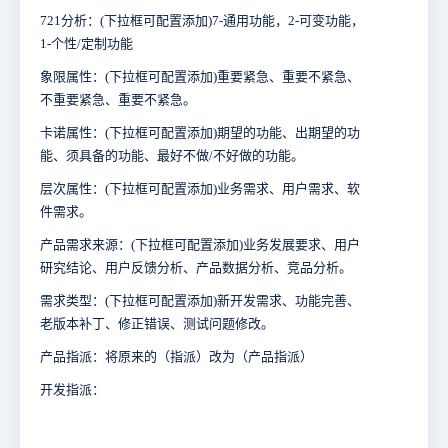
721
分析：
(
下拉框可配置添加
)7-
通用功能，
2-
可变功能，
1-
个性
/
定制功能
象限属性：
(
下拉框可配置添加
)
重要紧急、重要不紧急、
不重要紧急、重要不紧急。
卡诺属性：
(
下拉框可配置添加
)
期望的功能、出期望的功
能、须具备的功能、最好不做
/
不好做的功能。
层次属性：
(
下拉框可配置添加
)
业务需求、用户需求、软
件需求。
产品需求来源：
(
下拉框可配置添加
)
业务发展要求、用户
研究结论、用户反馈分析、产品数据分析、竞品分析。
需求类型：
(
下拉框可配置添加
)
新开发需求、功能完善、
老版本补丁、修正错误、测试问题修改。
产品指派：将原来的（指派）改为（产品指派）
开发指派：