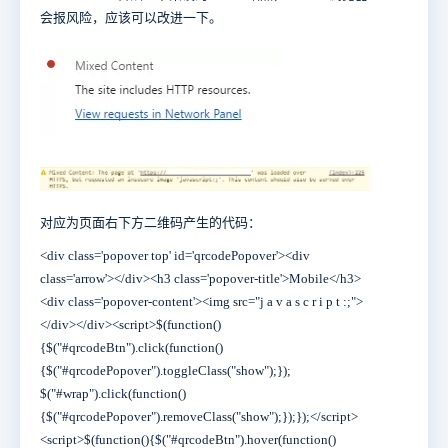
会报风险，应该可以改进一下。
对应为页面右下方二维码产生
的代码：
<div class='popover top' id='qrcodePopover'><div
class='arrow'></div><h3 class='popover-title'>Mobile</h3>
<div class='popover-content'><img src="j a v a s c r i p t :;">
</div></div><script>$(function()
{$("#qrcodeBtn").click(function()
{$("#qrcodePopover").toggleClass("show");});
$("#wrap").click(function()
{$("#qrcodePopover").removeClass("show");});});</script>
<script>$(function(){$("#qrcodeBtn").hover(function()