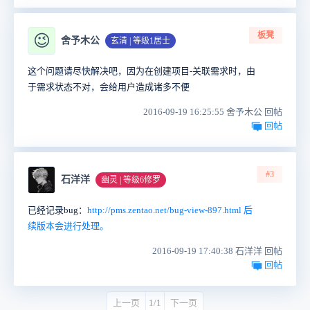
板凳
😉
舍予木公
玄清 | 等级1居士
这个问题请尽快解决吧，因为在创建项目-关联需求时，由
于需求状态不对，会给用户造成诸多不便
2016-09-19 16:25:55 舍予木公 回帖
回帖
#3
石洋洋
幽灵 | 等级6修罗
已经记录bug：
http://pms.zentao.net/bug-view-897.html 后
续版本会进行处理。
2016-09-19 17:40:38 石洋洋 回帖
回帖
上一页
1/1
下一页