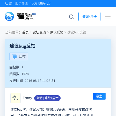
4006-8899-23
统一服务热线
登录/注册
当前位置：
首页
>
论坛交流
>
建议反馈
>
建议bug反馈
建议bug反馈
回帖
回帖数
1
阅读数
1528
发表时间
2016-08-17 11:28:54
楼主
🦆
Jenny
玄清 | 等级1居士
建立bug时，建议添加：根据bug等级，限制开发修改时
间，当开发人员遇到比较难修改的bug时，可以反馈给测