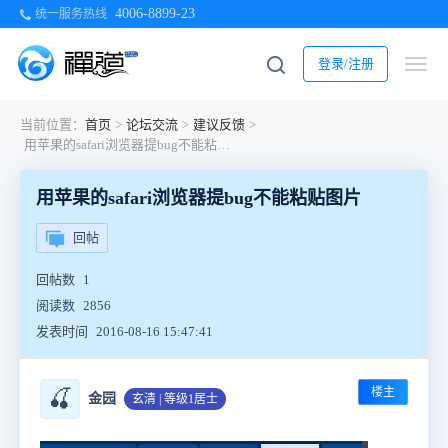
4006-8899-23
统一服务热线
登录/注册
当前位置：
首页
>
论坛交流
>
建议反馈
>
用苹果的safari浏览器提bug不能粘贴图片
用苹果的safari浏览器提bug不能粘贴图片
回帖
回帖数
1
阅读数
2856
发表时间
2016-08-16 15:47:41
楼主
🍒
金园
玄清 | 等级1居士