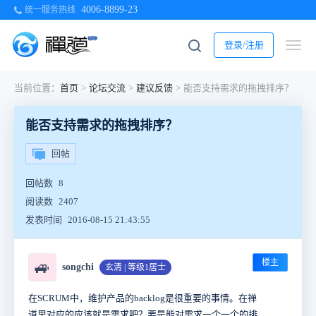
4006-8899-23
统一服务热线
登录/注册
当前位置：
首页
>
论坛交流
>
建议反馈
>
能否支持需求的拖拽排序？
能否支持需求的拖拽排序？
回帖
回帖数
8
阅读数
2407
发表时间
2016-08-15 21:43:55
楼主
🚙
songchi
玄清 | 等级1居士
在SCRUM中，维护产品的backlog是很重要的事情。在禅
道里对应的应该就是需求吧？要是能对需求一个一个的排