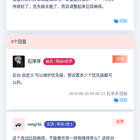
序就好了，优先级太粗了，而且调整起来比较麻烦。
回帖
8个回复
沙发
石洋洋
幽灵 | 等级6修罗
后台-自定义 可以维护优先级，想设置多少个优先级都可
以的。
2016-08-16 09:08:23 石洋洋 回帖
回帖
板凳
🚙
songchi
玄清 | 等级1居士
这个改动比较麻烦，不能像任务一样拖拽排序么？这样对