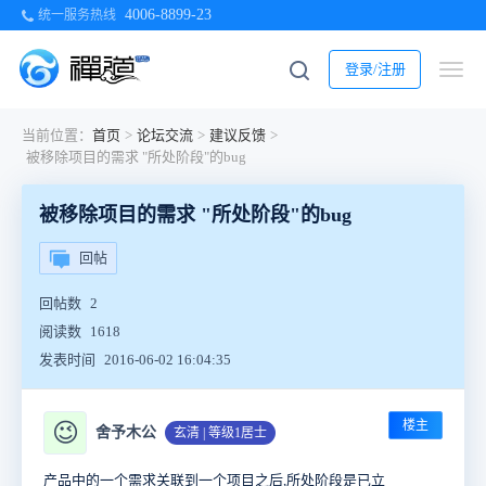
4006-8899-23
统一服务热线
登录/注册
当前位置：
首页
>
论坛交流
>
建议反馈
>
被移除项目的需求 "所处阶段"的bug
被移除项目的需求 "所处阶段"的bug
回帖
回帖数
2
阅读数
1618
发表时间
2016-06-02 16:04:35
楼主
😉
舍予木公
玄清 | 等级1居士
产品中的一个需求关联到一个项目之后,所处阶段是已立