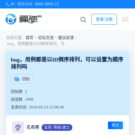
4006-8899-23
统一服务热线
登录/注册
当前位置：
首页
>
论坛交流
>
建议反馈
>
bug，用例都是以ID倒序排列，可以设置为顺序排列吗
bug，用例都是以ID倒序排列，可以设置为顺序
排列吗
回帖
回帖数
2
阅读数
1908
发表时间
2016-05-23 15:08:06
楼主
🍨
孔布男
玄清 | 等级1居士