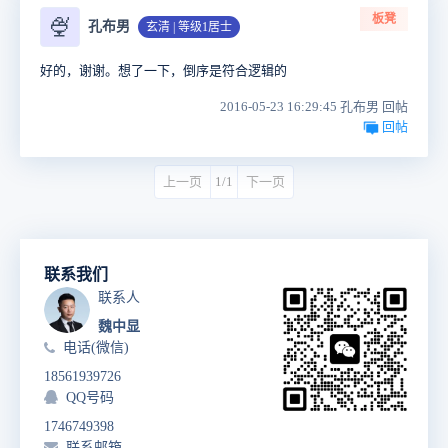
板凳
🍨
孔布男
玄清 | 等级1居士
好的，谢谢。想了一下，倒序是符合逻辑的
2016-05-23 16:29:45 孔布男 回帖
回帖
上一页
1/1
下一页
联系我们
联系人
魏中显
电话(微信)
18561939726
QQ号码
1746749398
联系邮箱