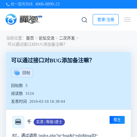
4006-8899-23
统一服务热线
登录/注册
当前位置：
首页
>
论坛交流
>
二次开发
>
可以通过接口对BUG添加备注嘛？
可以通过接口对BUG添加备注嘛？
回帖
回帖数
3
阅读数
3124
发表时间
2016-02-16 16:38:04
楼主
🍔
千
玄清 | 等级1居士
RT，通过调用 /index.php?m=bug&f=edit&bugID=