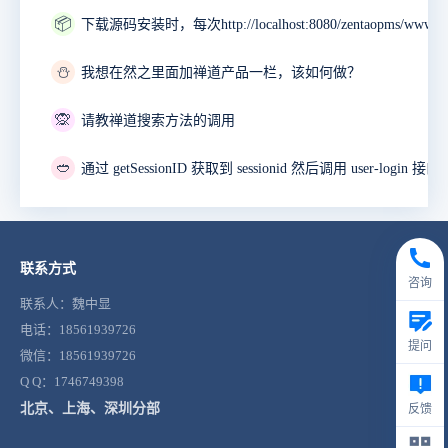
📦
⛄
我想在然之里面加禅道产品一栏，该如何做？
🙊
请教禅道搜索方法的调用
🥙
联系方式
咨询
联系人：魏中显
电话：18561939726
提问
微信：18561939726
Q Q：1746749398
北京、上海、深圳分部
反馈