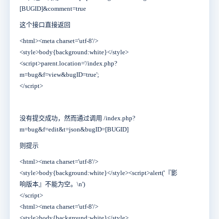
[BUGID]&comment=true
这个接口直接返回
<html><meta charset='utf-8'/>
<style>body{background:white}</style>
<script>parent.location='/index.php?
m=bug&f=view&bugID=true';
</script>
没有提交成功，然而通过调用 /index.php?
m=bug&f=edit&t=json&bugID=[BUGID]
则提示
<html><meta charset='utf-8'/>
<style>body{background:white}</style><script>alert('『影
响版本』不能为空。\n')
</script>
<html><meta charset='utf-8'/>
<style>body{background:white}</style>