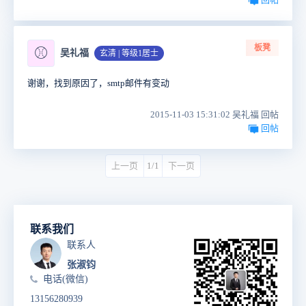
板凳
⚾
吴礼福
玄清 | 等级1居士
谢谢，找到原因了，smtp邮件有变动
2015-11-03 15:31:02 吴礼福 回帖
回帖
上一页
1/1
下一页
联系我们
联系人
张淑钧
电话(微信)
13156280939