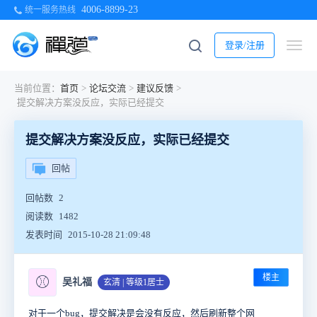
4006-8899-23
统一服务热线
登录/注册
当前位置：
首页
>
论坛交流
>
建议反馈
>
提交解决方案没反应，实际已经提交
提交解决方案没反应，实际已经提交
回帖
回帖数
2
阅读数
1482
发表时间
2015-10-28 21:09:48
楼主
⚾
吴礼福
玄清 | 等级1居士
对于一个bug，提交解决是会没有反应，然后刷新整个网