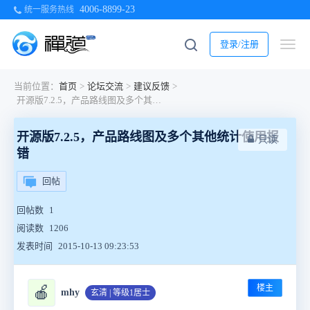
4006-8899-23
统一服务热线
登录/注册
当前位置：
首页
>
论坛交流
>
建议反馈
>
开源版7.2.5，产品路线图及多个其他统计使用报错
开源版7.2.5，产品路线图及多个其他统计使用报
只读
错
回帖
回帖数
1
阅读数
1206
发表时间
2015-10-13 09:23:53
楼主
🍎
mhy
玄清 | 等级1居士