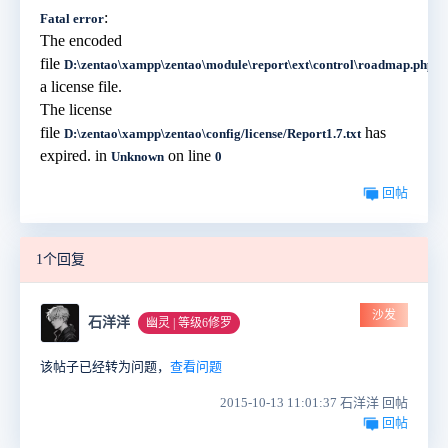
:
Fatal error
The encoded
file
re
D:\zentao\xampp\zentao\module\report\ext\control\roadmap.php
a license file.
The license
file
has
D:\zentao\xampp\zentao\config/license/Report1.7.txt
expired. in
on line
Unknown
0
回帖
1个回复
沙发
石洋洋
幽灵 | 等级6修罗
该帖子已经转为问题，
查看问题
2015-10-13 11:01:37 石洋洋 回帖
回帖