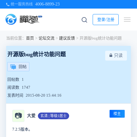
4006-8899-23
统一服务热线
登录/注册
当前位置：
首页
>
论坛交流
>
建议反馈
>
开源版bug统计功能问题
开源版bug统计功能问题
只读
回帖
回帖数
1
阅读数
1747
发表时间
2015-08-20 15:44:16
楼主
📷
大爱
玄清 | 等级1居士
7.2.5版本。