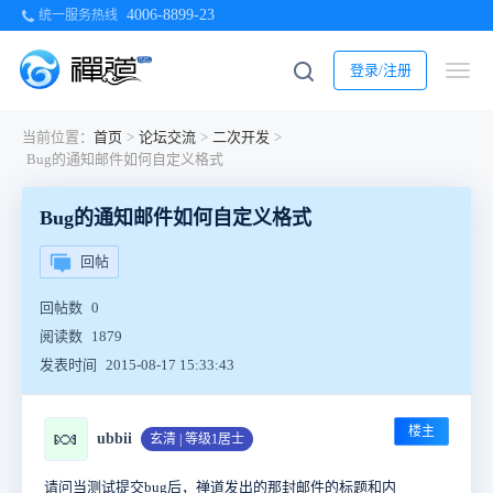
4006-8899-23
统一服务热线
登录/注册
当前位置：
首页
>
论坛交流
>
二次开发
>
Bug的通知邮件如何自定义格式
Bug的通知邮件如何自定义格式
回帖
回帖数
0
阅读数
1879
发表时间
2015-08-17 15:33:43
楼主
🍬
ubbii
玄清 | 等级1居士
请问当测试提交bug后，禅道发出的那封邮件的标题和内