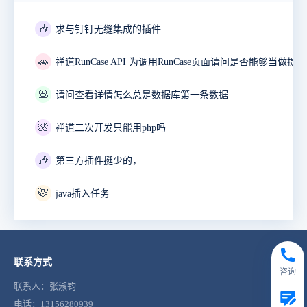
🎶
求与钉钉无缝集成的插件
🚗
🥞
请问查看详情怎么总是数据库第一条数据
🌺
禅道二次开发只能用php吗
🎶
第三方插件挺少的，
🐯
java插入任务
联系方式
咨询
联系人：张淑钧
电话：13156280939