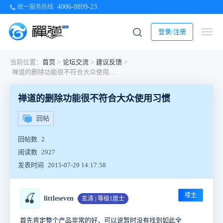
4006-8899-23
统一服务热线
登录/注册
当前位置：
首页
>
论坛交流
>
建议反馈
>
禅道的删除功能很不符合大众使用习惯
禅道的删除功能很不符合大众使用习惯
回帖
回帖数
2
阅读数
2927
发表时间
2015-07-29 14:17:58
楼主
🍒
littleseven
玄清 | 等级1居士
首先肯定整个产品非常的好，可以说暂时没有找到如此全