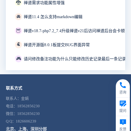
🐉
禅道需求功能属性增强
🚘
禅道11.4 怎么支持markdown编辑
🦉
禅道v18.7-php7.2_7.4升级禅道v21后访问禅道后台会卡顿10
🐏
禅道开源版8.0.1板提交BUG界面异常
🎮
联系方式
咨询
联系人：金娟
电话：18562856230
提问
微信：18562856230
Q Q：1826606239
北京、上海、深圳分部
反馈