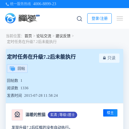
4006-8899-23
统一服务热线
登录/注册
当前位置：
首页
>
论坛交流
>
建议反馈
>
定时任务在升级7.2后未能执行
定时任务在升级7.2后未能执行
只读
回帖
回帖数
1
阅读数
1336
发表时间
2015-07-28 11:58:24
楼主
🎡
温暖的熊猫
玄清 | 等级1居士
发现升级7.2后红框的没有自动执行。