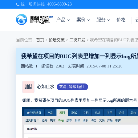
统一服务热线
4006-8899-23
产品
案例
服务
价格
当前位置：
首页
>
论坛交流
>
二次开发
>
我希望在项目的BUG列表里增加一列显示bug
回帖数
1
阅读数
2362
发表时间
2015-07-08 11:25:20
🌆
心如止水
玄清 | 等级1居士
如题，
我希望在项目的BUG列表里增加一列显示bug所属的版本