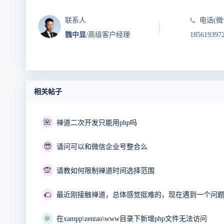
联系人
电话(微
魏中显
/高级客户经理
185619397
相关帖子
🌺
禅道二次开发只能用php吗
😎
请问可以和微信企业号整合么
🙊
请教如何限制禅道时间选择范围
🌮
最近刚接触禅道，总体感觉挺难的，现在遇到一个问
🔆
在xampp\zentao\www目录下新增php文件无法访问