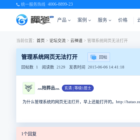
统一服务热线
4006-8899-23
产品
案例
服务
价格
当前位置：
首页
>
论坛交流
>
云禅道
>
管理系统网页无法打开
管理系统网页无法打开
回帖
回帖数
1
阅读数
2129
发表时间
2015-06-06 14:41:18
🦌
灬陪葬品灬
玄清 | 等级1居士
为什么管理系统的网页无法打开，早上还能打开的。http://hatao.zenta
1个回复