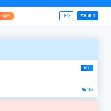
下载
立即试用
Jira替代
登录/注册
楼主
回帖