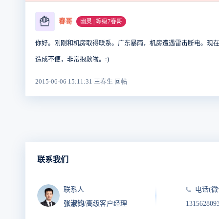
🍟
春哥
幽灵 | 等级7春哥
你好。刚刚和机房取得联系。广东暴雨，机房遭遇雷击断电。现
造成不便，非常抱歉啦。:)
2015-06-06 15:11:31 王春生 回帖
联系我们
联系人
电话(微
张淑钧
/高级客户经理
131562809