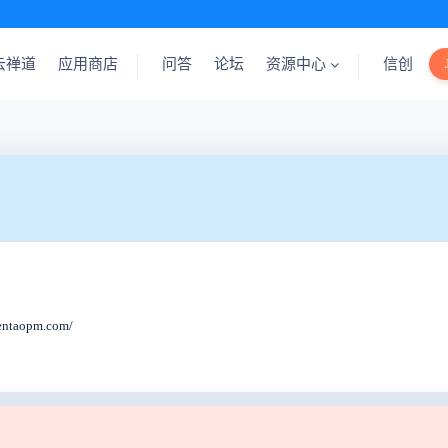
云禅道
应用商店
问答
论坛
资源中心
信创
opm.com/