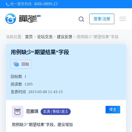
4006-8899-23
统一服务热线
登录/注册
当前位置：
首页
>
论坛交流
>
建议反馈
>
用例缺少“期望结果”字段
用例缺少“期望结果”字段
回帖
回帖数
1
阅读数
1265
发表时间
2015-05-06 11:43:15
楼主
🦉
范雅琪
玄清 | 等级1居士
用例缺少“期望结果”字段，建议增加