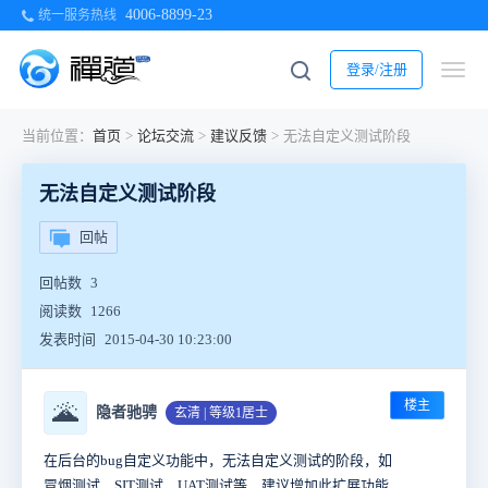
4006-8899-23
统一服务热线
登录/注册
当前位置：
首页
>
论坛交流
>
建议反馈
>
无法自定义测试阶段
无法自定义测试阶段
回帖
回帖数
3
阅读数
1266
发表时间
2015-04-30 10:23:00
楼主
🌋
隐者驰骋
玄清 | 等级1居士
在后台的bug自定义功能中，无法自定义测试的阶段，如
冒烟测试、SIT测试、UAT测试等，建议增加此扩展功能，