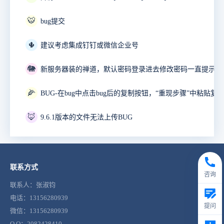
🐯
bug提交
🌵
建议考虑集成钉钉或微信企业号
🐘
🌽
🦊
9.6.1版本的文件无法上传BUG
联系方式
咨询
联系人：张淑钧
电话：13156280939
提问
微信：13156280939
Q Q：2082428410