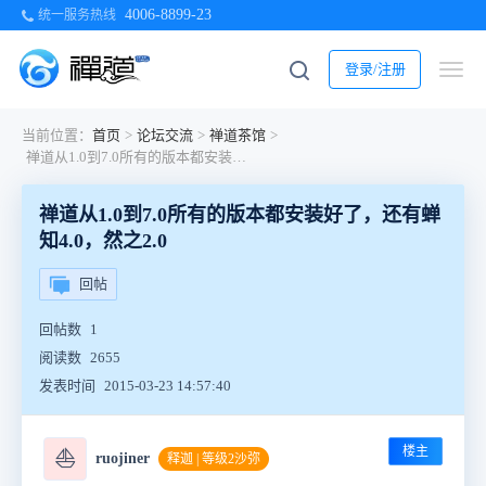
4006-8899-23
统一服务热线
登录/注册
当前位置：
首页
>
论坛交流
>
禅道茶馆
>
禅道从1.0到7.0所有的版本都安装好了，还有蝉知4.0，然之2.0
禅道从1.0到7.0所有的版本都安装好了，还有蝉
知4.0，然之2.0
回帖
回帖数
1
阅读数
2655
发表时间
2015-03-23 14:57:40
楼主
⛵
ruojiner
释迦 | 等级2沙弥