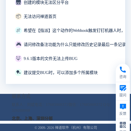
🌉
创建的模块无法区分平台
📦
无法访问禅道首页
🍖
🎮
🦊
9.6.1版本的文件无法上传BUG
🏓
建议提交BUG时，可以添加多个所属模块
咨询
提问
联系方式
联系人：刘斌
电话：17685869372
微信：17685869372
Q Q：
526288068
反馈
北京、上海、深圳分部
© 2009- 2026
禅道软件（杭州）有限公司