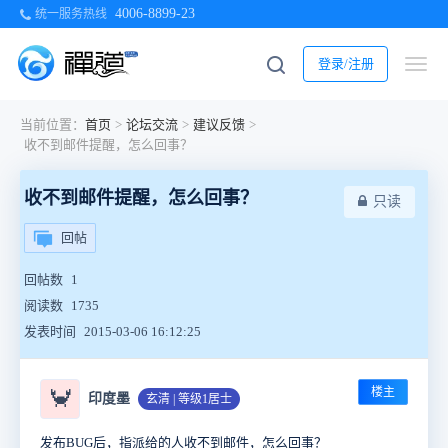
4006-8899-23
统一服务热线
登录/注册
当前位置：
首页
>
论坛交流
>
建议反馈
>
收不到邮件提醒，怎么回事？
收不到邮件提醒，怎么回事？
只读
回帖
回帖数
1
阅读数
1735
发表时间
2015-03-06 16:12:25
楼主
🦀
印度墨
玄清 | 等级1居士
发布BUG后，指派给的人收不到邮件，怎么回事？