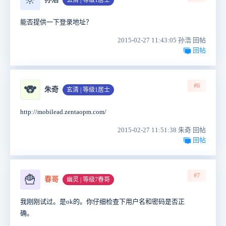
🔆
玄清 | 等级1居士
能否提供一下登录地址？
2015-02-27 11:43:05 孙浩 回帖
回帖
#6
🐨
朱奇
玄清 | 等级1居士
http://mobilead.zentaopm.com/
2015-02-27 11:51:38 朱奇 回帖
回帖
#7
🍟
春哥
幽灵 | 等级7春哥
我刚刚试过。是ok的。你仔细检查下用户名和密码是否正
确。