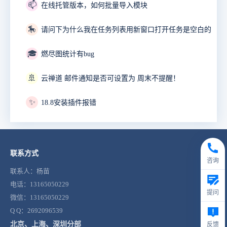
📫
在线托管版本，如何批量导入模块
🎠
请问下为什么我在任务列表用新窗口打开任务是空白的
🎓
燃尽图统计有bug
🚢
云禅道 邮件通知是否可设置为 周末不提醒！
✨
18.8安装插件报错
联系方式
咨询
联系人：杨苗
电话：13165050229
提问
微信：13165050229
Q Q：2692096539
北京、上海、深圳分部
反馈