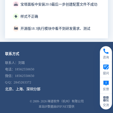
🌄
宝塔面板中安装20.0最后一步创建配置文件不成功
🌵
样式不正确
🚂
开源版18.3执行模块中看不到研发需求、测试
联系方式
咨询
联系人：刘璐
电话：18562550650
提问
微信：18562550650
Q Q：2845263372
北京、上海、深圳分部
反馈
© 2009- 2026
禅道软件（杭州）有限公司
交流
本站IP数据由IPIP.NET提供