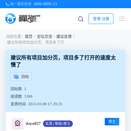
4006-8899-23
统一服务热线
登录/注册
当前位置：
首页
>
论坛交流
>
建议反馈
>
建议所有项目加分页，项目多了打开的速度太慢了
建议所有项目加分页，项目多了打开的速度太
慢了
回帖
回帖数
1
阅读数
1369
发表时间
2015-01-06 17:29:25
楼主
🎡
dayu027
玄清 | 等级1居士