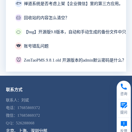
🐟
禅道系统是否考虑上架【企业微信】里的第三方应用。
🐹
回收站的内容怎么清空？
🍊
🐨
账号错乱问题
🐭
ZenTaoPMS.9.8.1.old 开源版本的admin默认密码是什么？
联系方式
咨询
联系人：刘斌
电话：17685869372
提问
微信：17685869372
Q Q：526288068
北京、上海、深圳分部
反馈