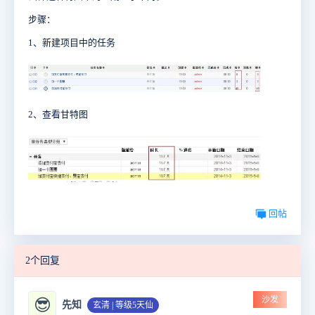
步骤：
1、新建项目中的任务
2、查看甘特图
回帖
2个回复
沙发
😎
先知
玄清 | 等级5天仙