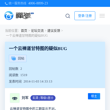
4006-8899-23
统一服务热线
登录/注册
当前位置：
首页
>
论坛交流
>
建议反馈
>
一个云禅道甘特图的疑似BUG
一个云禅道甘特图的疑似BUG
回帖
回帖数
2
阅读数
1519
发表时间
2014-11-03 14:33:13
楼主
🍣
刘军
玄清 | 等级1居士
云禅道甘特图中的工期显示不对。