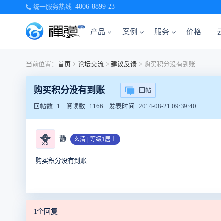
统一服务热线
4006-8899-23
产品
案例
服务
价格
当前位置：
首页
>
论坛交流
>
建议反馈
>
购买积分没有到账
购买积分没有到账
回帖
回帖数
1
阅读数
1166
发表时间
2014-08-21 09:39:40
🐥
静
玄清 | 等级1居士
购买积分没有到账
1个回复