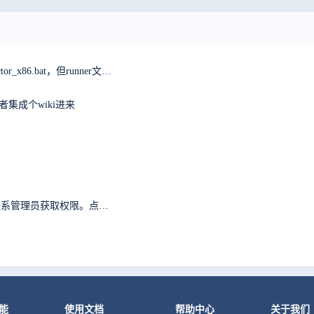
win64一键安装包，启动无反应，报错无法执行vc_detector_x86.bat，但runner文件夹中是vc_detector_x64.bat求解
集成个wiki进来
抱歉，您无权访问『首页』模块的『首页』功能。请联系管理员获取权限。点击后退返回上页。
能
使用文档
帮助中心
关于我们