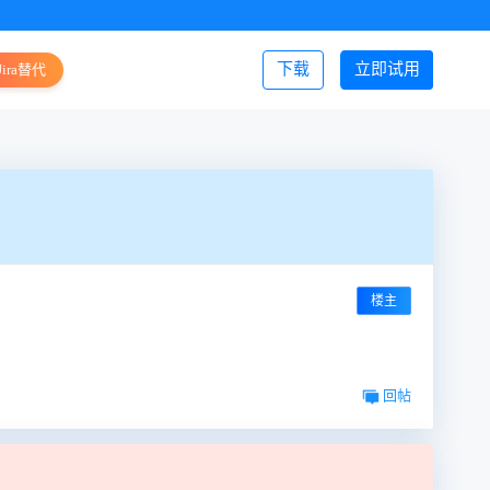
下载
立即试用
Jira替代
登录/注册
楼主
回帖