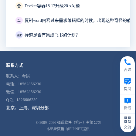
🍿
Docker容器18.12升级20.x问题
📖
🏡
禅道是否有集成飞书的计划？
联系方式
咨询
联系人：金娟
电话：18562856230
提问
微信：18562856230
Q Q：1826606239
北京、上海、深圳分部
反馈
© 2009- 2026
禅道软件（杭州）有限公司
交流
本站IP数据由IPIP.NET提供