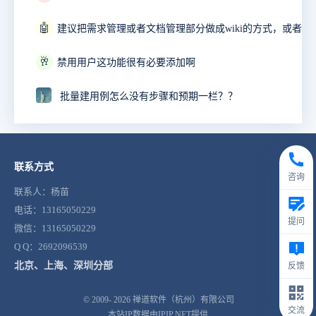
🤖
🥂
禁用用户这功能很有必要添加啊
批量建用例怎么没有步骤和预期一栏？？
联系方式
咨询
联系人：杨苗
电话：13165050229
提问
微信：13165050229
Q Q：2692096539
北京、上海、深圳分部
反馈
© 2009- 2026
禅道软件（杭州）有限公司
交流
本站IP数据由IPIP.NET提供