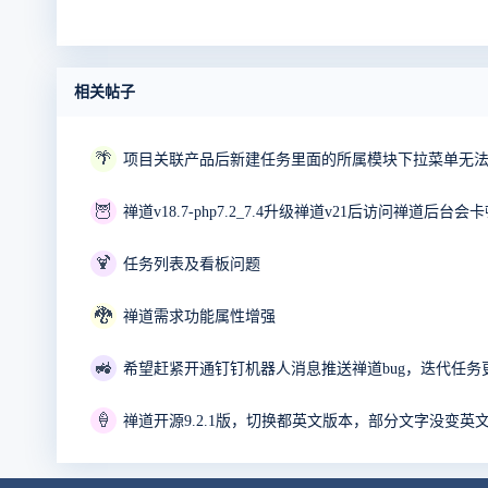
相关帖子
🌴
项目关联产品后新建任务里面的所属模块下拉菜单无
🦉
禅道v18.7-php7.2_7.4升级禅道v21后访问禅道后台会卡
🍹
任务列表及看板问题
🐉
禅道需求功能属性增强
🚜
希望赶紧开通钉钉机器人消息推送禅道bug，迭代任务
🍦
禅道开源9.2.1版，切换都英文版本，部分文字没变英