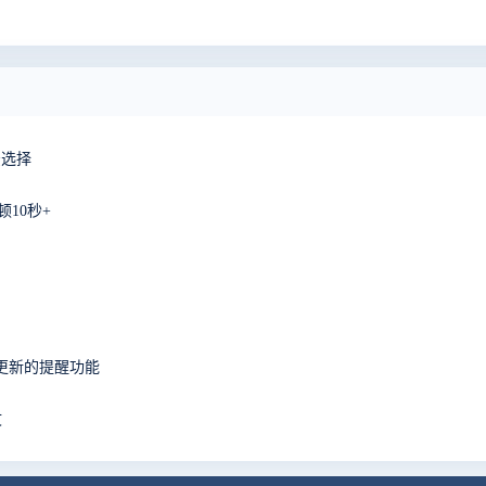
法选择
顿10秒+
更新的提醒功能
文