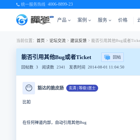
统一服务热线
4006-8899-23
产品
案例
服务
价格
当前位置：
首页
>
论坛交流
>
建议反馈
>
能否引用其他Bug或者Ticke
能否引用其他Bug或者Ticket
回帖
回帖数
3
阅读数
2341
发表时间
2014-08-01 11:04:50
😶
豁达的脆皮肠
玄清 | 等级1居士
比如
在任何禅道内部，自动引用其他Bug