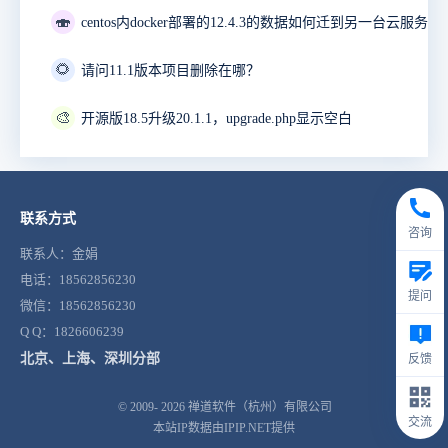
🍣
🌻
请问11.1版本项目删除在哪？
🎨
开源版18.5升级20.1.1，upgrade.php显示空白
联系方式
咨询
联系人：金娟
电话：18562856230
提问
微信：18562856230
Q Q：1826606239
北京、上海、深圳分部
反馈
© 2009- 2026
禅道软件（杭州）有限公司
交流
本站IP数据由IPIP.NET提供