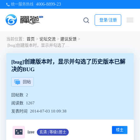
4006-8899-23
统一服务热线
登录/注册
当前位置：
首页
>
论坛交流
>
建议反馈
>
[bug]创建版本时，显示并勾选了历史版本已解决的BUG
[bug]创建版本时，显示并勾选了历史版本已解
决的BUG
回帖
回帖数
2
阅读数
1267
发表时间
2014-07-03 10:09:38
楼主
🌃
izee
玄清 | 等级1居士