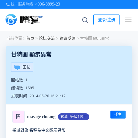
4006-8899-23
统一服务热线
登录/注册
当前位置：
首页
>
论坛交流
>
建议反馈
>
甘特圖 顯示異常
甘特圖 顯示異常
回帖
回帖数
1
阅读数
1595
发表时间
2014-05-20 16:21:17
楼主
📔
masage chuang
玄清 | 等级1居士
指派對象 名稱為中文顯示異常