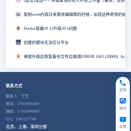
🌁
📖
🍿
Docker容器18.12升级20.x问题
🌉
创建的模块无法区分平台
🎇
联系方式
咨询
联系人：丁芝
电话：17663906485
提问
微信：17663906485
Q Q：1481227768
北京、上海、深圳分部
反馈